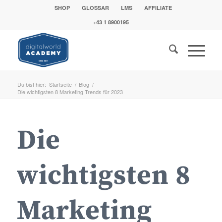
SHOP
GLOSSAR
LMS
AFFILIATE
+43 1 8900195
Du bist hier:
Startseite
/
Blog
/
Die wichtigsten 8 Marketing Trends für 2023
Die
wichtigsten 8
Marketing