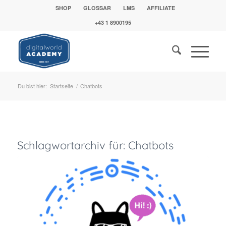
SHOP
GLOSSAR
LMS
AFFILIATE
+43 1 8900195
Du bist hier:
Startseite
/
Chatbots
Schlagwortarchiv für:
Chatbots