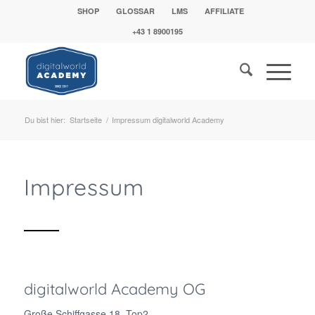
SHOP
GLOSSAR
LMS
AFFILIATE
+43 1 8900195
Du bist hier:
Startseite
/
Impressum digitalworld Academy
Impressum
digitalworld Academy OG
Große Schiffgasse 18, Top2