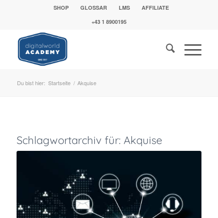
SHOP
GLOSSAR
LMS
AFFILIATE
+43 1 8900195
Du bist hier:
Startseite
/
Akquise
Schlagwortarchiv für:
Akquise