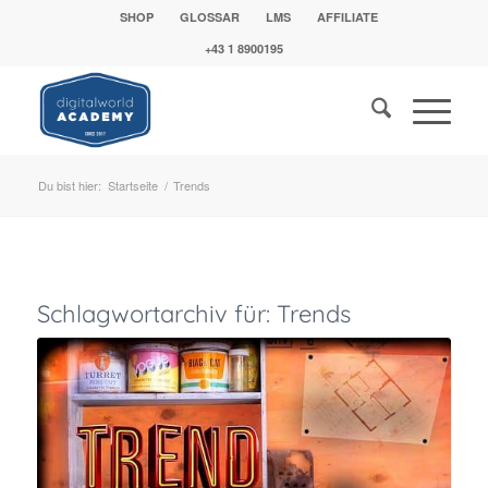
SHOP
GLOSSAR
LMS
AFFILIATE
+43 1 8900195
Du bist hier:
Startseite
/
Trends
Schlagwortarchiv für:
Trends