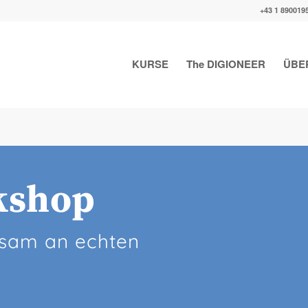
+43 1 890019
KURSE
The DIGIONEER
ÜBE
kshop
nsam an echten