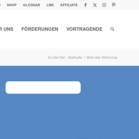
5
SHOP
GLOSSAR
LMS
AFFILIATE
R UNS
FÖRDERUNGEN
VORTRAGENDE
Du bist hier:
Startseite
/
Meta Ads Workshop