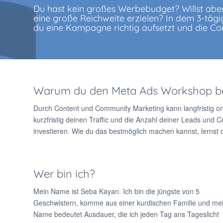
Du hast kein großes Werbebudget? Willst abe
eine große Reichweite erzielen? In dem 3-tägi
du eine Kampagne richtig aufsetzt und die Co
Warum du den Meta Ads Workshop bei
Durch Content und Community Marketing kann langfristig 
kurzfristig deinen Traffic und die Anzahl deiner Leads und 
investieren. Wie du das bestmöglich machen kannst, lerns
Wer bin ich?
Mein Name ist Seba Kayan. Ich bin die jüngste von 5
Geschwistern, komme aus einer kurdischen Familie und me
Name bedeutet Ausdauer, die ich jeden Tag ans Tageslicht