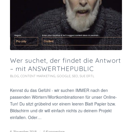
Wer suchet, der findet die Antwort
– mit ANSWERTHEPUBLIC
BLOG
,
CONTENT MARKETING
,
GOOGLE
,
SEO
,
SUE ERTL
Kennst du das Gefühl - wir suchen IMMER nach den
passenden Wörtern/Wortkombinationen für unser Online-
Tun! Du sitzt grübelnd vor einem leeren Blatt Papier bzw.
Bildschirm und dir will einfach nichts zu deinem Projekt
einfallen. Oder…
6. November 2018
/
0 Kommentare