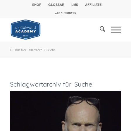
SHOP
GLOSSAR
LMS
AFFILIATE
+43 1 8900195
Du bist hier:
Startseite
/
Suche
Schlagwortarchiv für:
Suche