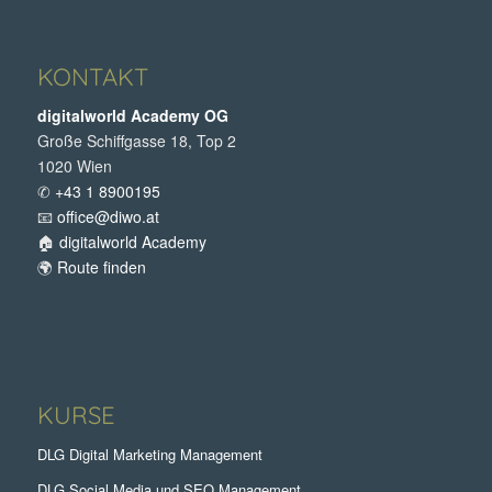
KONTAKT
digitalworld Academy OG
Große Schiffgasse 18, Top 2
1020 Wien
✆
+43 1 8900195
📧
office@diwo.at
🏠
digitalworld Academy
🌍
Route finden
KURSE
DLG Digital Marketing Management
DLG Social Media und SEO Management