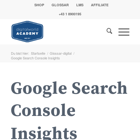
SHOP
GLOSSAR
LMS
AFFILIATE
+43 1 8900195
Du bist hier:
Startseite
/
Glossar-digital
/
Google Search Console Insights
Google Search
Console
Insights