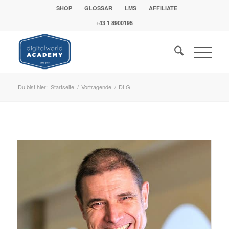
SHOP
GLOSSAR
LMS
AFFILIATE
+43 1 8900195
Du bist hier:
Startseite
/
Vortragende
/
DLG