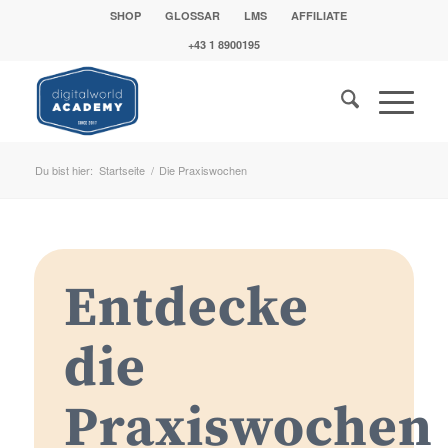
SHOP
GLOSSAR
LMS
AFFILIATE
+43 1 8900195
Du bist hier:
Startseite
/
Die Praxiswochen
Entdecke
die
Praxiswochen