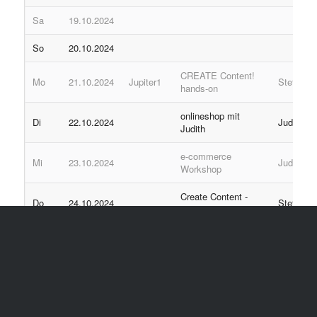
Sa
19.10.2024
So
20.10.2024
CREATE Content!
Mo
21.10.2024
Jupiter1
Steffi
hands-on
onlineshop mit
Di
22.10.2024
Judith
Judith
e-commerce
Mi
23.10.2024
Judith
Workshop
Create Content -
Do
24.10.2024
Steffi
Mastermind
Fr
25.10.2024
Sa
26.10.2024
So
27.10.2024