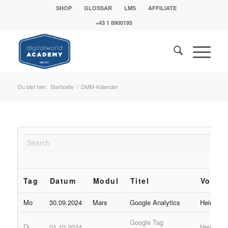
SHOP
GLOSSAR
LMS
AFFILIATE
+43 1 8900195
Du bist hier:
Startseite
/
DMM-Kalender
Tag
Datum
Modul
Titel
Vortra
Mo
30.09.2024
Mars
Google Analytics
Heinz
Google Tag
Di
01.10.2024
Heinz