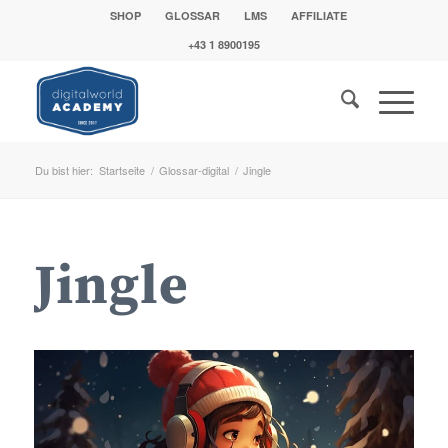
SHOP
GLOSSAR
LMS
AFFILIATE
+43 1 8900195
Du bist hier:
Startseite
/
Glossar-digital
/
Jingle
Jingle