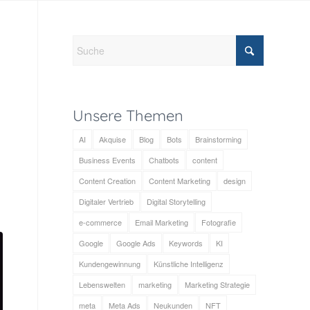
Unsere Themen
AI
Akquise
Blog
Bots
Brainstorming
Business Events
Chatbots
content
Content Creation
Content Marketing
design
Digitaler Vertrieb
Digital Storytelling
e-commerce
Email Marketing
Fotografie
Google
Google Ads
Keywords
KI
Kundengewinnung
Künstliche Intelligenz
Lebenswelten
marketing
Marketing Strategie
meta
Meta Ads
Neukunden
NFT