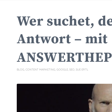
Wer suchet, de
Antwort – mit
ANSWERTHEP
BLOG
,
CONTENT MARKETING
,
GOOGLE
,
SEO
,
SUE ERTL