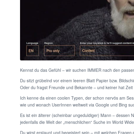
Kennst du das Gefühl – wir suchen IMMER nach den passen
Du sitzt grübelnd vor einem leeren Blatt Papier bzw. Bildschir
Oder du fragst Freunde und Bekannte – und keiner hat Zeit
Ich kenne da einen coolen Typen, der schon nervös am Sesse
wie und wonach UserInnen weltweit via Google und Bing su
Es ist ein älterer (scheinbar ungeduldiger) Mann – dessen N
jedenfalls die Welt der „menschlichen“ Suche im World Wid
Du wirst erstaunt und begeistert sein – mit welchen Frage