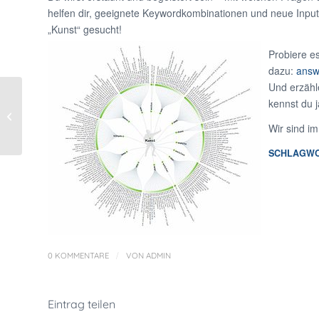
helfen dir, geeignete Keywordkombinationen und neue Input
„Kunst“ gesucht!
Probiere e
dazu:
answ
Und erzähl
kennst du j
We know the rules.
Let’s break them!
Wir sind i
SCHLAGWO
/
0 KOMMENTARE
VON
ADMIN
Eintrag teilen