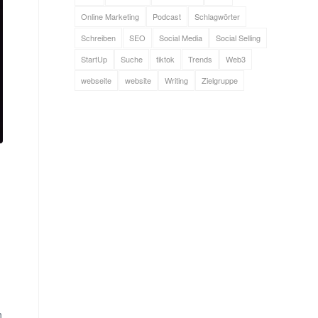
Online Marketing
Podcast
Schlagwörter
Schreiben
SEO
Social Media
Social Selling
StartUp
Suche
tiktok
Trends
Web3
webseite
website
Writing
Zielgruppe
n