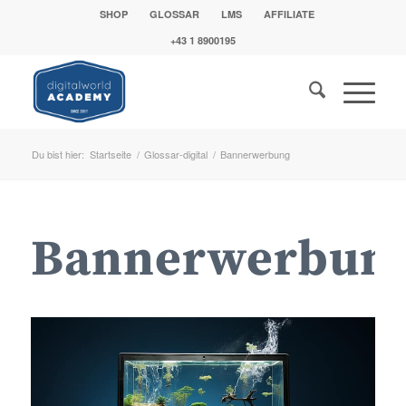
SHOP
GLOSSAR
LMS
AFFILIATE
+43 1 8900195
Du bist hier:
Startseite
/
Glossar-digital
/
Bannerwerbung
Bannerwerbun