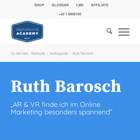
SHOP
GLOSSAR
LMS
AFFILIATE
+43 1 8900195
Du bist hier:
Startseite
/
Vortragende
/
Ruth Barosch
Ruth Barosch
„AR & VR finde ich im Online
Marketing besonders spannend“